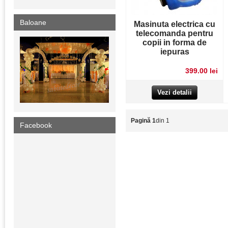
Baloane
Masinuta electrica cu
telecomanda pentru
copii in forma de
iepuras
399.00 lei
Vezi detalii
Pagină 1
din 1
Facebook