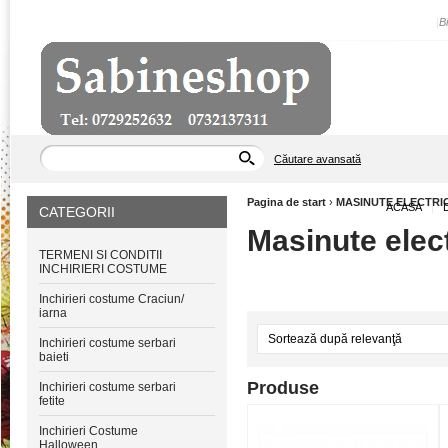
|
B
Căutare avansată
Pagina de start
›
MASINUTE ELECTRI
ACASA
|
CATEGORII
Masinute elect
TERMENI SI CONDITII
INCHIRIERI COSTUME
Inchirieri costume Craciun/
iarna
Inchirieri costume serbari
baieti
Produse
Inchirieri costume serbari
fetite
Inchirieri Costume
Halloween