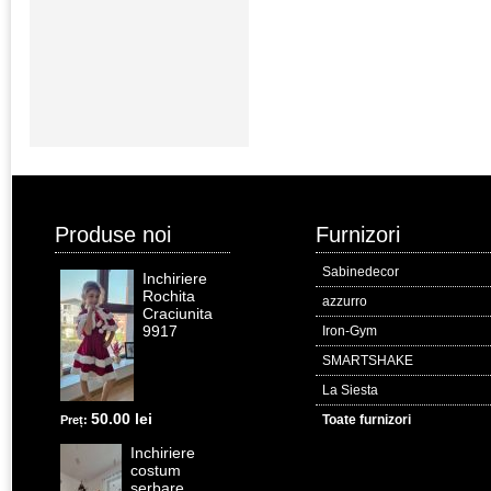
Produse noi
Furnizori
Sabinedecor
Inchiriere
Rochita
azzurro
Craciunita
9917
Iron-Gym
SMARTSHAKE
La Siesta
50.00 lei
Toate furnizori
Preț:
Inchiriere
costum
serbare