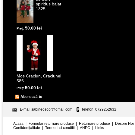
spiridus baiat
1325
50.00 lei
Preț:
Mos Craciun, Craciunel
586
50.00 lei
Preț:
Abonează-te
E-mail
sabinedecor@gmail.com
Telefon: 0729252632
Acasa
|
Formular returnare produse
|
Returnare produse
|
Despre Noi
Confidenţialitate
|
Termeni si conditii
|
ANPC
|
Links