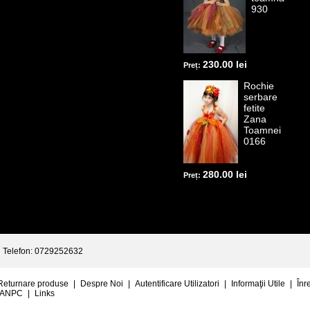
930
230.00 lei
Preț:
Rochie
serbare
fetite
Zana
Toamnei
0166
280.00 lei
Preț:
Telefon: 0729252632
Returnare produse
|
Despre Noi
|
Autentificare Utilizatori
|
Informaţii Utile
|
Înr
ANPC
|
Links