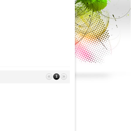
«
»
1