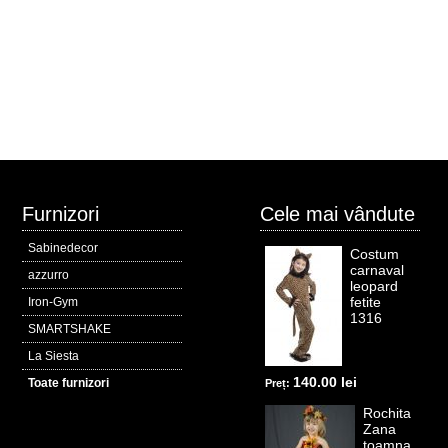
Furnizori
Cele mai vândute
Sabinedecor
Costum
carnaval
azzurro
leopard
fetite
Iron-Gym
1316
SMARTSHAKE
La Siesta
140.00 lei
Toate furnizori
Preț:
Rochita
Zana
toamna