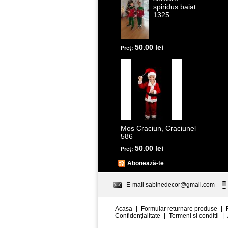
spiridus baiat
1325
50.00 lei
Preț:
Mos Craciun, Craciunel
586
50.00 lei
Preț:
Abonează-te
E-mail
sabinedecor@gmail.com
Acasa
|
Formular returnare produse
|
Confidenţialitate
|
Termeni si conditii
|