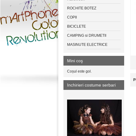
ROCHITE BOTEZ
COPII
BICICLETE
CAMPING si DRUMETII
MASINUTE ELECTRICE
Mini coş
Coșul este gol.
P
Inchirieri costume serbari