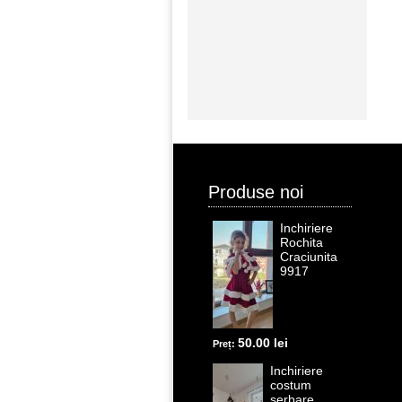
Produse noi
Inchiriere
Rochita
Craciunita
9917
50.00 lei
Preț:
Inchiriere
costum
serbare