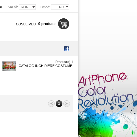
re
|
Valută:
RON
Limbă:
RO
0 produse
COȘUL MEU
Produs(e) 1
CATALOG INCHIRIERE COSTUME
«
»
1