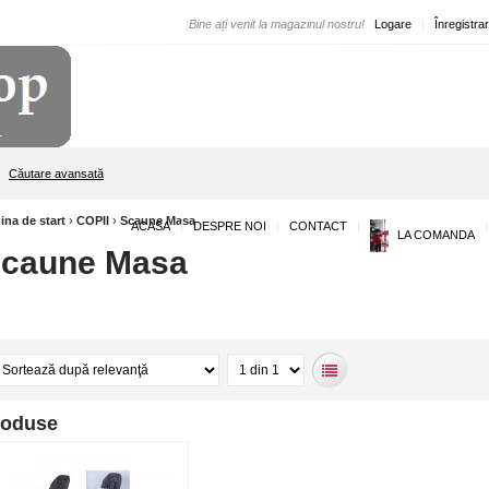
|
Bine ați venit la magazinul nostru!
Logare
|
Înregistra
Căutare avansată
ina de start
›
COPII
›
Scaune Masa
ACASA
|
DESPRE NOI
|
CONTACT
|
|
LA COMANDA
caune Masa
roduse