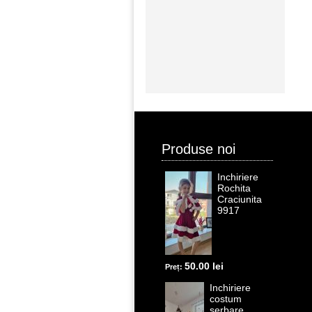
Produse noi
Inchiriere
Rochita
Craciunita
9917
50.00 lei
Preț:
Inchiriere
costum
serbare