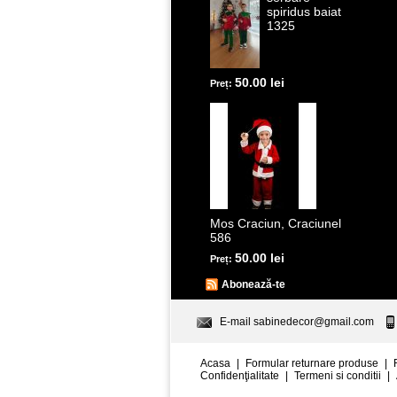
spiridus baiat
1325
50.00 lei
Preț:
Mos Craciun, Craciunel
586
50.00 lei
Preț:
Abonează-te
E-mail
sabinedecor@gmail.com
Acasa
|
Formular returnare produse
|
Confidenţialitate
|
Termeni si conditii
|