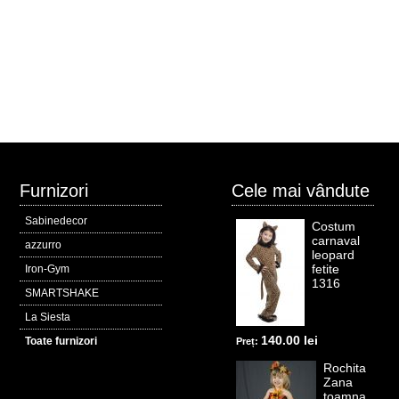
Furnizori
Cele mai vândute
Sabinedecor
Costum
carnaval
azzurro
leopard
fetite
Iron-Gym
1316
SMARTSHAKE
La Siesta
140.00 lei
Toate furnizori
Preț:
Rochita
Zana
toamna