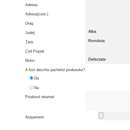
Adresa:
Adresa(cont.):
Oraş:
Judeţ:
Ţara:
Cod Poştal:
Motiv:
A fost deschis pachetul produsului?:
Da
Nu
Produsul returnat:
Ataşament: