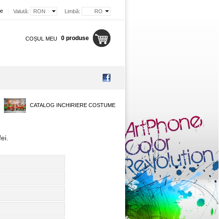
re
|
Valută:
RON
Limbă:
RO
0 produse
COȘUL MEU
CATALOG INCHIRIERE COSTUME
ei
.