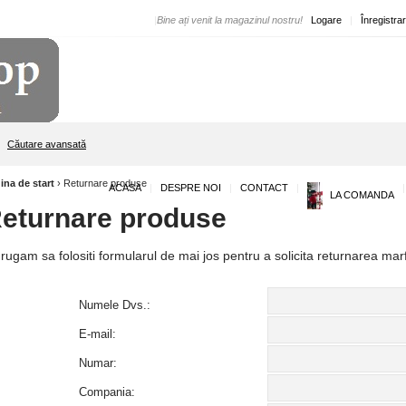
|
Bine ați venit la magazinul nostru!
Logare
|
Înregistra
Căutare avansată
ina de start
›
Returnare produse
ACASA
|
DESPRE NOI
|
CONTACT
|
|
LA COMANDA
eturnare produse
rugam sa folositi
formularul de
mai jos
pentru a solicita
returnarea
marf
Numele Dvs.:
E-mail:
Numar:
Compania: