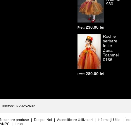
930
230.00 lei
Preț:
Rochie
serbare
fetite
Zana
Toamnei
0166
280.00 lei
Preț:
Telefon: 0729252632
Returnare produse
|
Despre Noi
|
Autentificare Utilizatori
|
Informaţii Utile
|
Înr
ANPC
|
Links