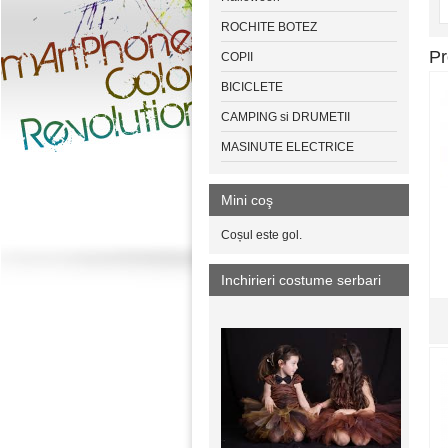
ROCHITE BOTEZ
P
COPII
BICICLETE
CAMPING si DRUMETII
MASINUTE ELECTRICE
Mini coş
Coșul este gol.
Inchirieri costume serbari