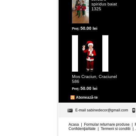
spiridus baiat
1325
50.00 lei
Preț:
Mos Craciun, Craciunel
586
50.00 lei
Preț:
Abonează-te
E-mail
sabinedecor@gmail.com
Acasa
|
Formular returnare produse
|
Confidenţialitate
|
Termeni si conditii
|