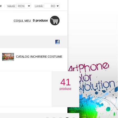
re
|
Valută:
RON
Limbă:
RO
0 produse
COȘUL MEU
CATALOG INCHIRIERE COSTUME
41
produse