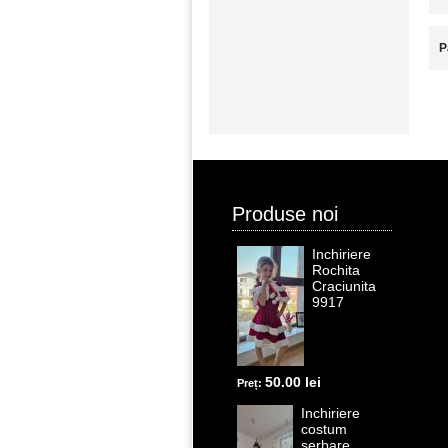
P
Produse noi
Inchiriere
Rochita
Craciunita
9917
50.00 lei
Preț:
Inchiriere
costum
serbare