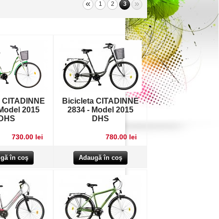
«
»
1
2
3
ta CITADINNE
Bicicleta CITADINNE
 Model 2015
2834 - Model 2015
DHS
DHS
730.00 lei
780.00 lei