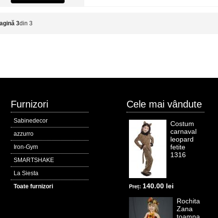
agină 3
din 3
Furnizori
Cele mai vândute
Sabinedecor
Costum
carnaval
azzurro
leopard
fetite
Iron-Gym
1316
SMARTSHAKE
La Siesta
140.00 lei
Toate furnizori
Preț:
Rochita
Zana
toamna