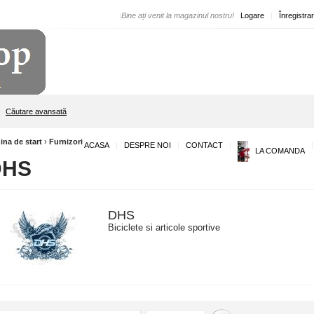
|
Bine ați venit la magazinul nostru!
Logare
|
Înregistra
Căutare avansată
ina de start
›
Furnizori
ACASA
|
DESPRE NOI
|
CONTACT
|
|
LA COMANDA
DHS
DHS
Biciclete si articole sportive