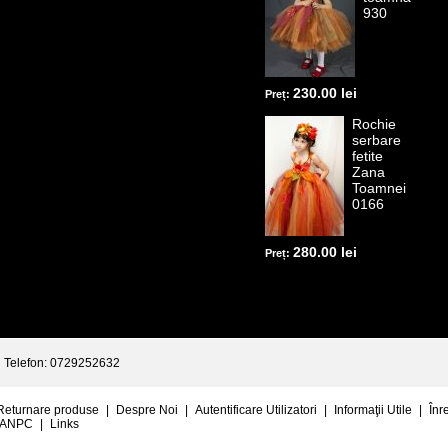
930
230.00 lei
Preț:
Rochie
serbare
fetite
Zana
Toamnei
0166
280.00 lei
Preț:
Telefon: 0729252632
Returnare produse
|
Despre Noi
|
Autentificare Utilizatori
|
Informaţii Utile
|
Înr
ANPC
|
Links