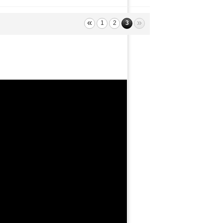
«
»
1
2
3