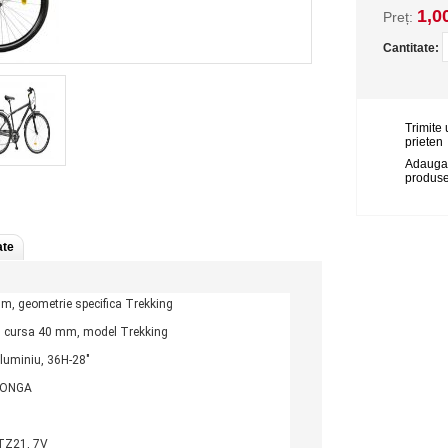
1,0
Preț:
Cantitate:
Trimite 
prieten
Adauga
produse
ate
m, geometrie specifica Trekking
, cursa 40 mm, model Trekking
luminiu, 36H-28"
LHONGA
Z21, 7V