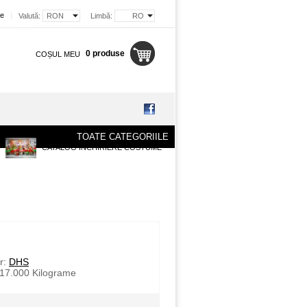
re
|
Valută:
RON
Limbă:
RO
0 produse
COȘUL MEU
TOATE CATEGORIILE
CATALOG INCHIRIERE COSTUME
r:
DHS
17.000
Kilograme