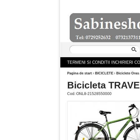
TERMENI SI CONDITII INCHIRIERI 
Pagina de start
›
BICICLETE
›
Biciclete Oras
Bicicleta TRAVE
Cod:
ONL8-21528550000