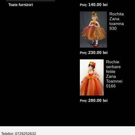
140.00 lei
Toate furnizori
Preț:
Rochita
Zana
toamna
930
230.00 lei
Preț:
Rochie
serbare
fetite
Zana
Toamnei
0166
280.00 lei
Preț:
Telefon: 0729252632