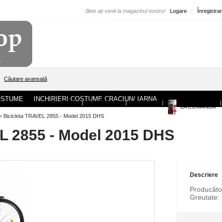
|
Bine ați venit la magazinul nostru!
Logare
|
Înregistra
Căutare avansată
COSTUME
INCHIRIERI COSTUME CRACIUN/ IARNA
ACASA
|
DESPRE NOI
|
CONTACT
|
|
LA COMANDA
›
Bicicleta TRAVEL 2855 - Model 2015 DHS
L 2855 - Model 2015 DHS
Descriere
Producăto
Greutate: