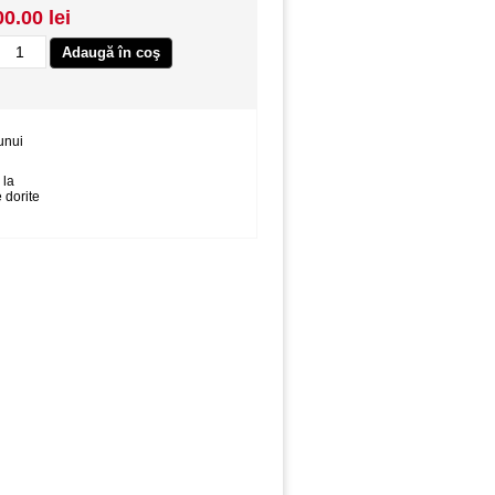
00.00 lei
unui
 la
 dorite