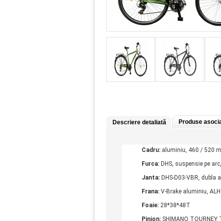
Produse asoci
Descriere detaliată
Cadru:
aluminiu, 460 / 520 m
Furca:
DHS, suspensie pe arc
Janta:
DHS-D03-VBR, dubla a
Frana:
V-Brake aluminiu, A
Foaie:
28*38*48T
Pinion:
SHIMANO TOURNEY T