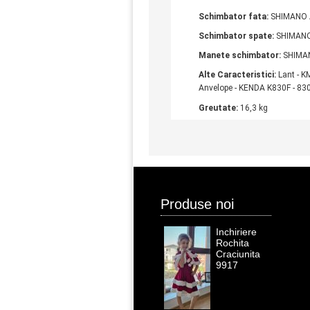
Schimbator fata:
SHIMANO A
Schimbator spate:
SHIMANO
Manete schimbator:
SHIMANO
Alte Caracteristici:
Lant - KM
Anvelope - KENDA K830F - 830R
Greutate:
16,3 kg
Produse noi
Inchiriere
Rochita
Craciunita
9917