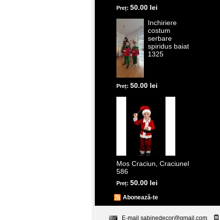
50.00 lei
Preț:
Inchiriere
costum
serbare
spiridus baiat
1325
50.00 lei
Preț:
Mos Craciun, Craciunel
586
50.00 lei
Preț:
Abonează-te
E-mail
sabinedecor@gmail.com