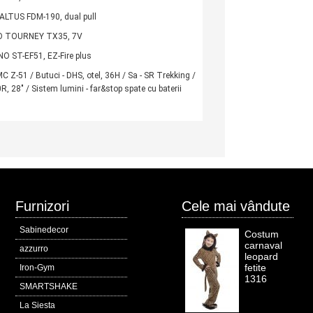
LTUS FDM-190, dual pull
 TOURNEY TX35, 7V
 ST-EF51, EZ-Fire plus
C Z-51 / Butuci - DHS, otel, 36H / Sa - SR Trekking /
, 28" / Sistem lumini - far&stop spate cu baterii
Furnizori
Cele mai vândute
Sabinedecor
Costum
carnaval
azzurro
leopard
fetite
Iron-Gym
1316
SMARTSHAKE
La Siesta