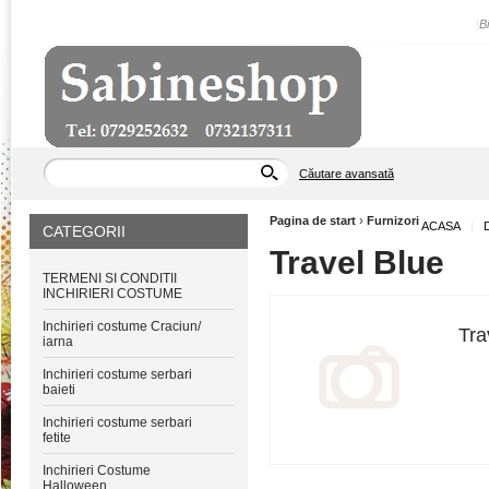
|
B
Căutare avansată
Pagina de start
›
Furnizori
ACASA
|
CATEGORII
Travel Blue
TERMENI SI CONDITII
INCHIRIERI COSTUME
Inchirieri costume Craciun/
Tra
iarna
Inchirieri costume serbari
baieti
Inchirieri costume serbari
fetite
Inchirieri Costume
Halloween