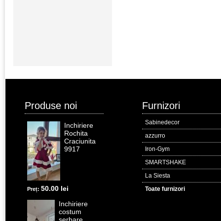
Produse noi
Furnizori
Sabinedecor
Inchiriere
Rochita
azzurro
Craciunita
9917
Iron-Gym
SMARTSHAKE
La Siesta
50.00 lei
Toate furnizori
Preț:
Inchiriere
costum
serbare