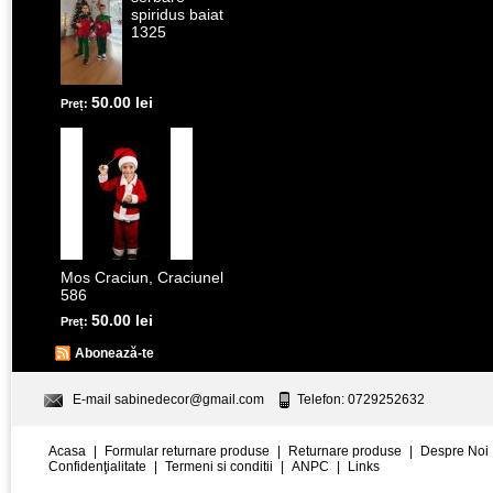
spiridus baiat
1325
50.00 lei
Preț:
Mos Craciun, Craciunel
586
50.00 lei
Preț:
Abonează-te
E-mail
sabinedecor@gmail.com
Telefon: 0729252632
Acasa
|
Formular returnare produse
|
Returnare produse
|
Despre Noi
Confidenţialitate
|
Termeni si conditii
|
ANPC
|
Links