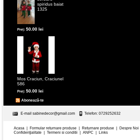
spiridus baiat
1325
50.00 lei
Preț:
Mos Craciun, Craciunel
586
50.00 lei
Preț:
Abonează-te
E-mail
sabinedecor@gmail.com
Telefon: 0729252632
Acasa
|
Formular returnare produse
|
Returnare produse
|
Despre Noi
Confidenţialitate
|
Termeni si conditii
|
ANPC
|
Links