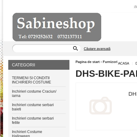
|
B
Căutare avansată
Pagina de start
›
Furnizori
ACASA
|
CATEGORII
DHS-BIKE-P
TERMENI SI CONDITII
INCHIRIERI COSTUME
Inchirieri costume Craciun/
DH
iarna
Inchirieri costume serbari
baieti
Inchirieri costume serbari
fetite
Inchirieri Costume
Halloween