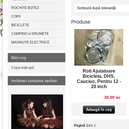
ROCHITE BOTEZ
COPII
Produse
BICICLETE
CAMPING si DRUMETII
MASINUTE ELECTRICE
Mini coş
Coșul este gol.
Roti Ajutatoare
Bicicleta, DHS,
Inchirieri costume serbari
Cauciuc, Pentru 12 -
20 inch
30.00 lei
Pagină 1
din 1