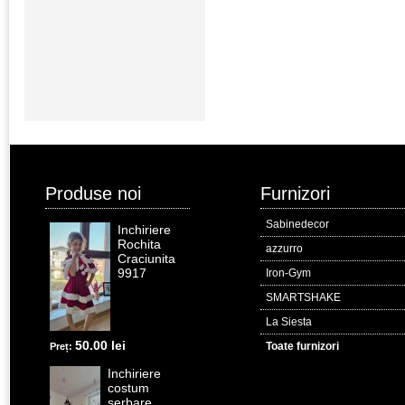
Produse noi
Furnizori
Sabinedecor
Inchiriere
Rochita
azzurro
Craciunita
9917
Iron-Gym
SMARTSHAKE
La Siesta
50.00 lei
Toate furnizori
Preț:
Inchiriere
costum
serbare