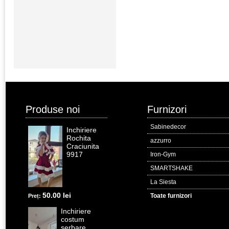
Produse noi
Furnizori
Sabinedecor
Inchiriere
Rochita
azzurro
Craciunita
9917
Iron-Gym
SMARTSHAKE
La Siesta
50.00 lei
Toate furnizori
Preț:
Inchiriere
costum
serbare