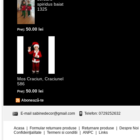
spiridus baiat
1325
50.00 lei
Preț:
Mos Craciun, Craciunel
586
50.00 lei
Preț:
Abonează-te
E-mail
sabinedecor@gmail.com
Telefon: 0729252632
Acasa
|
Formular returnare produse
|
Returnare produse
|
Despre Noi
Confidenţialitate
|
Termeni si conditii
|
ANPC
|
Links