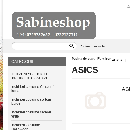
|
B
Căutare avansată
Pagina de start
›
Furnizori
ACASA
|
CATEGORII
ASICS
TERMENI SI CONDITII
INCHIRIERI COSTUME
Inchirieri costume Craciun/
AS
iarna
Inchirieri costume serbari
baieti
Inchirieri costume serbari
fetite
Inchirieri Costume
Halloween