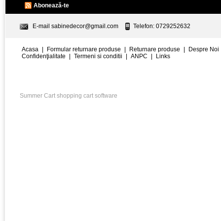
Abonează-te
E-mail
sabinedecor@gmail.com
Telefon: 0729252632
Acasa
|
Formular returnare produse
|
Returnare produse
|
Despre Noi
Confidenţialitate
|
Termeni si conditii
|
ANPC
|
Links
Summer Cart shopping cart software