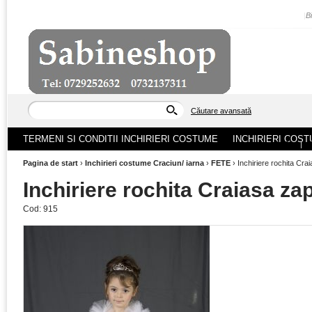
|
B
Căutare avansată
TERMENI SI CONDITII INCHIRIERI COSTUME
INCHIRIERI COST
ACASA
|
Pagina de start
›
Inchirieri costume Craciun/ iarna
›
FETE
›
Inchiriere rochita Cra
Inchiriere rochita Craiasa za
Cod:
915