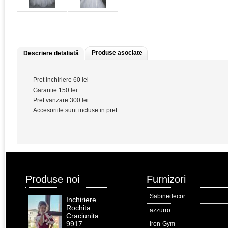
Produse asociate
Descriere detaliată
Pret inchiriere 60 lei
Garantie 150 lei
Pret vanzare 300 lei .
Accesoriile sunt incluse in pret.
Produse noi
Furnizori
Sabinedecor
Inchiriere
Rochita
azzurro
Craciunita
9917
Iron-Gym