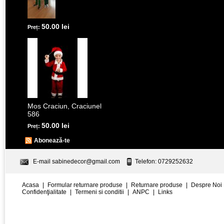
50.00 lei
Preț:
Mos Craciun, Craciunel
586
50.00 lei
Preț:
Abonează-te
E-mail
sabinedecor@gmail.com
Telefon: 0729252632
Acasa
|
Formular returnare produse
|
Returnare produse
|
Despre Noi
Confidenţialitate
|
Termeni si conditii
|
ANPC
|
Links