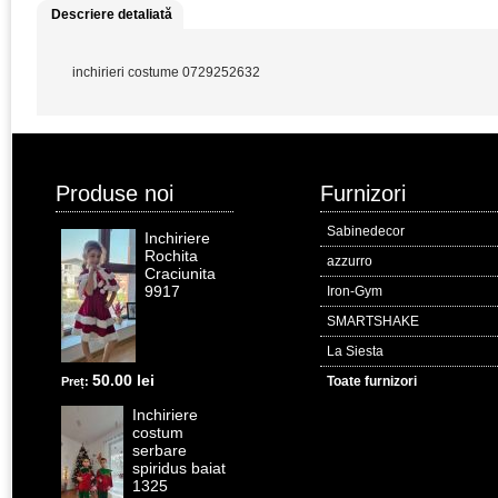
Descriere detaliată
inchirieri costume 0729252632
Produse noi
Furnizori
Sabinedecor
Inchiriere
Rochita
azzurro
Craciunita
9917
Iron-Gym
SMARTSHAKE
La Siesta
50.00 lei
Toate furnizori
Preț:
Inchiriere
costum
serbare
spiridus baiat
1325