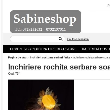
|
B
Căutare avansată
TERMENI SI CONDITII INCHIRIERI COSTUME
INCHIRIERI COST
ACASA
|
Pagina de start
›
Inchirieri costume serbari fetite
›
Inchiriere rochita serbare soar
Inchiriere rochita serbare so
Cod:
754