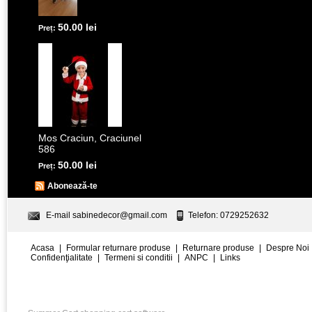
50.00 lei
Preț:
Mos Craciun, Craciunel
586
50.00 lei
Preț:
Abonează-te
E-mail
sabinedecor@gmail.com
Telefon: 0729252632
Acasa
|
Formular returnare produse
|
Returnare produse
|
Despre Noi
Confidenţialitate
|
Termeni si conditii
|
ANPC
|
Links