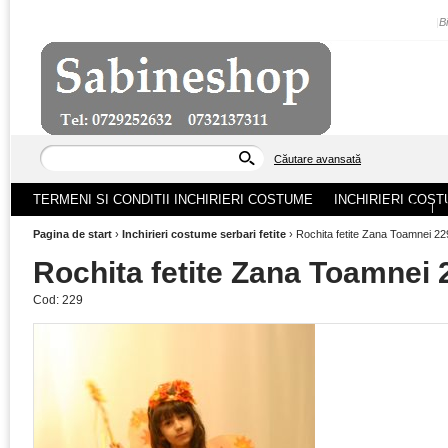
|
B
Căutare avansată
TERMENI SI CONDITII INCHIRIERI COSTUME
INCHIRIERI COST
ACASA
|
Pagina de start
›
Inchirieri costume serbari fetite
›
Rochita fetite Zana Toamnei 22
Rochita fetite Zana Toamnei 
Cod:
229