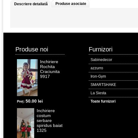
Produse asociate
Descriere detaliată
Produse noi
Furnizori
Sabinedecor
Inchiriere
Rochita
azzurro
Craciunita
9917
Iron-Gym
SMARTSHAKE
La Siesta
50.00 lei
Toate furnizori
Preț:
Inchiriere
costum
serbare
spiridus baiat
1325