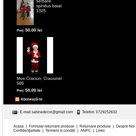
serbare
spiridus baiat
1325
50.00 lei
Preț:
Mos Craciun, Craciunel
586
50.00 lei
Preț:
Abonează-te
E-mail
sabinedecor@gmail.com
Telefon: 0729252632
Acasa
|
Formular returnare produse
|
Returnare produse
|
Despre Noi
Confidenţialitate
|
Termeni si conditii
|
ANPC
|
Links