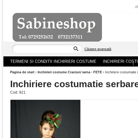
|
B
Căutare avansată
TERMENI SI CONDITII INCHIRIERI COSTUME
INCHIRIERI COST
ACASA
|
Pagina de start
›
Inchirieri costume Craciun/ iarna
›
FETE
›
Inchiriere costumatie 
Inchiriere costumatie serbare
Cod:
921