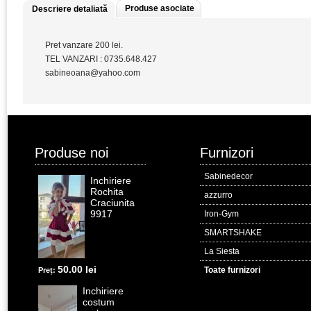
Produse asociate
Descriere detaliată
Pret vanzare 200 lei.
TEL VANZARI : 0735.648.427
sabineoana@yahoo.com
Produse noi
Furnizori
Sabinedecor
Inchiriere
Rochita
azzurro
Craciunita
9917
Iron-Gym
SMARTSHAKE
La Siesta
50.00 lei
Toate furnizori
Preț:
Inchiriere
costum