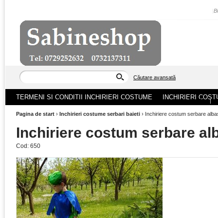
|
B
Căutare avansată
TERMENI SI CONDITII INCHIRIERI COSTUME
INCHIRIERI COST
ACASA
|
Pagina de start
›
Inchirieri costume serbari baieti
›
Inchiriere costum serbare alba
Inchiriere costum serbare al
Cod:
650