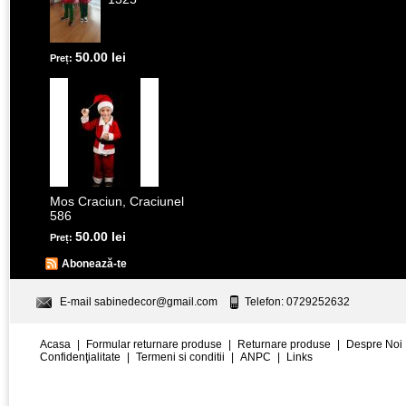
50.00 lei
Preț:
Mos Craciun, Craciunel
586
50.00 lei
Preț:
Abonează-te
E-mail
sabinedecor@gmail.com
Telefon: 0729252632
Acasa
|
Formular returnare produse
|
Returnare produse
|
Despre Noi
Confidenţialitate
|
Termeni si conditii
|
ANPC
|
Links