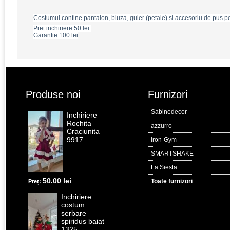
Costumul contine pantalon, bluza, guler (petale) si accesoriu de pus p
Pret inchiriere 50 lei.
Garantie 100 lei
Produse noi
Furnizori
Sabinedecor
Inchiriere
Rochita
azzurro
Craciunita
9917
Iron-Gym
SMARTSHAKE
La Siesta
50.00 lei
Toate furnizori
Preț:
Inchiriere
costum
serbare
spiridus baiat
1325