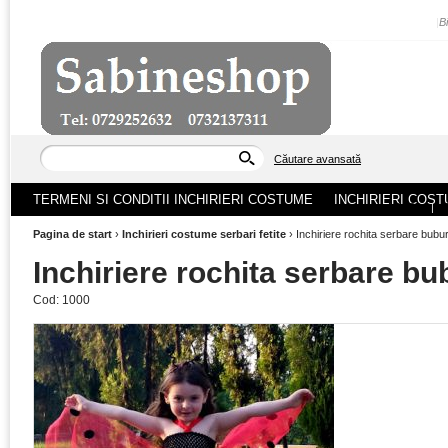
|
B
Căutare avansată
TERMENI SI CONDITII INCHIRIERI COSTUME
INCHIRIERI COST
ACASA
|
Pagina de start
›
Inchirieri costume serbari fetite
›
Inchiriere rochita serbare bub
Inchiriere rochita serbare b
Cod:
1000