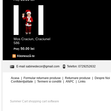
Mos Craciun, Craciunel
586
50.00 lei
Preț:
Abonează-te
E-mail
sabinedecor@gmail.com
Telefon: 0729252632
Acasa
|
Formular returnare produse
|
Returnare produse
|
Despre Noi
Confidenţialitate
|
Termeni si conditii
|
ANPC
|
Links
Summer Cart shopping cart software