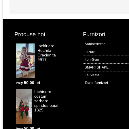
Produse noi
Furnizori
Sabinedecor
Inchiriere
Rochita
azzurro
Craciunita
9917
Iron-Gym
SMARTSHAKE
La Siesta
50.00 lei
Toate furnizori
Preț:
Inchiriere
costum
serbare
spiridus baiat
1325
50.00 lei
Preț: