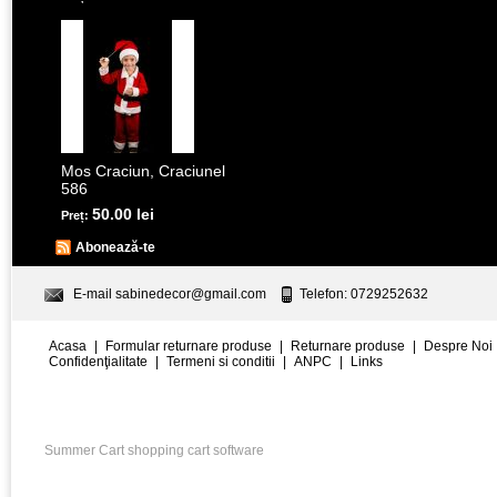
Mos Craciun, Craciunel
586
50.00 lei
Preț:
Abonează-te
E-mail
sabinedecor@gmail.com
Telefon: 0729252632
Acasa
|
Formular returnare produse
|
Returnare produse
|
Despre Noi
Confidenţialitate
|
Termeni si conditii
|
ANPC
|
Links
Summer Cart shopping cart software