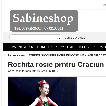
|
B
Căutare avansată
TERMENI SI CONDITII INCHIRIERI COSTUME
INCHIRIERI COST
ACASA
|
Pagina de start
›
TERMENI SI CONDITII INCHIRIERI COSTUME
›
VANZARI COS
Rochita rosie prntru Craciun
Cod:
Rochita rosie prntru Craciun 1036