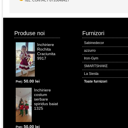
TEL. CONTACT 0735648427
Produse noi
Furnizori
Sabinedecor
Inchiriere
Rochita
azzurro
Craciunita
9917
Iron-Gym
SMARTSHAKE
La Siesta
50.00 lei
Toate furnizori
Preț:
Inchiriere
costum
serbare
spiridus baiat
1325
50.00 lei
Preț: