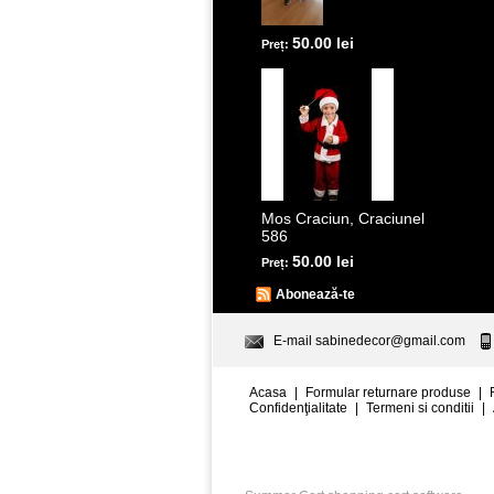
50.00 lei
Preț:
Mos Craciun, Craciunel
586
50.00 lei
Preț:
Abonează-te
E-mail
sabinedecor@gmail.com
Acasa
|
Formular returnare produse
|
Confidenţialitate
|
Termeni si conditii
|