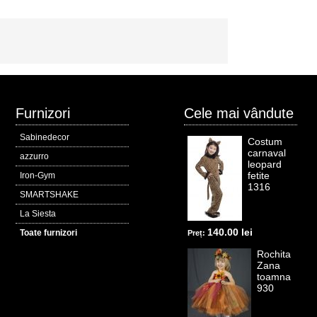
Furnizori
Cele mai vândute
Sabinedecor
Costum
carnaval
azzurro
leopard
fetite
Iron-Gym
1316
SMARTSHAKE
La Siesta
140.00 lei
Toate furnizori
Preț:
Rochita
Zana
toamna
930