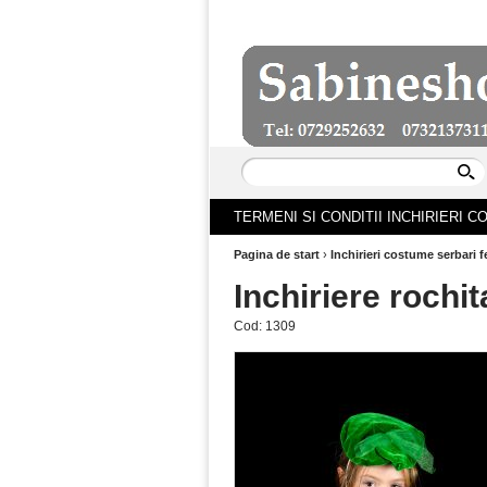
TERMENI SI CONDITII INCHIRIERI 
Pagina de start
›
Inchirieri costume serbari f
Inchiriere rochit
Cod:
1309