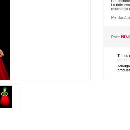
Pret inchirie
La ridicarea
returnabila 
Producăto
60.
Preț:
Trimite 
prieten
Adauga
produse