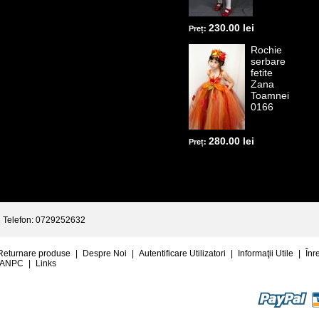
230.00 lei
Preț:
Rochie
serbare
fetite
Zana
Toamnei
0166
280.00 lei
Preț:
Telefon: 0729252632
Returnare produse
|
Despre Noi
|
Autentificare Utilizatori
|
Informaţii Utile
|
Înr
ANPC
|
Links