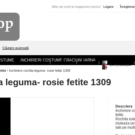
|
Bine ați venit la magazinul nostru!
Logare
|
Înregistra
Căutare avansată
COSTUME
INCHIRIERI COSTUME CRACIUN/ IARNA
ACASA
|
DESPRE NOI
|
CONTACT
|
|
LA COMANDA
etite
›
Inchiriere rochita leguma- rosie fetite 1309
a leguma- rosie fetite 1309
Descriere
Inchiriere 
fetite.
Rochita este
muleaza iar i
late pe mult