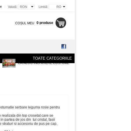
re
|
Valută:
RON
Limbă:
RO
0 produse
COȘUL MEU
TOATE CATEGORIILE
CATALOG INCHIRIERE COSTUME
costumatie serbare leguma rosie pentru
 realizata din top crosetat care se
n partea de jos din tul cristal, fasii
e straturi si accesoriu de pus pe cap.