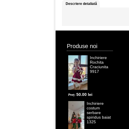
Descriere detaliată
Produse noi
Inchiriere
Rochita
Craciunita
9917
50.00 lei
Preț:
Inchiriere
costum
serbare
spiridus baiat
1325