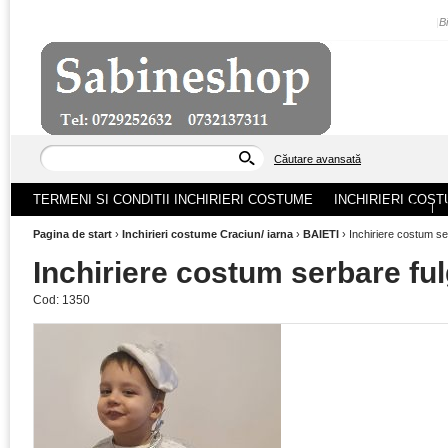
|
B
Căutare avansată
TERMENI SI CONDITII INCHIRIERI COSTUME
INCHIRIERI COST
ACASA
|
Pagina de start
›
Inchirieri costume Craciun/ iarna
›
BAIETI
›
Inchiriere costum se
Inchiriere costum serbare fu
Cod:
1350