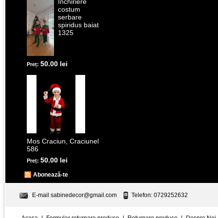
Inchiriere
costum
serbare
spiridus baiat
1325
50.00 lei
Preț:
Mos Craciun, Craciunel
586
50.00 lei
Preț:
Abonează-te
E-mail
sabinedecor@gmail.com
Telefon: 0729252632