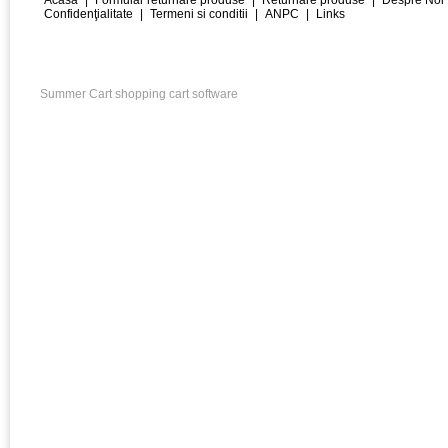
Acasa
|
Formular returnare produse
|
Returnare produse
|
Despre Noi
Confidenţialitate
|
Termeni si conditii
|
ANPC
|
Links
Summer Cart shopping cart software