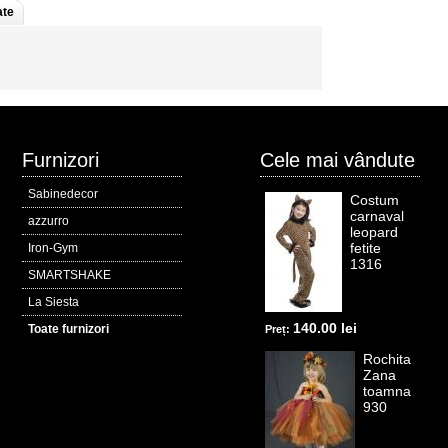
ate
Furnizori
Cele mai vândute
Sabinedecor
Costum
carnaval
azzurro
leopard
fetite
Iron-Gym
1316
SMARTSHAKE
La Siesta
140.00 lei
Toate furnizori
Preț:
Rochita
Zana
toamna
930