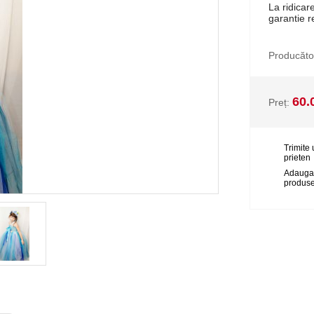
La ridicar
garantie r
Producăto
60.
Preț:
Trimite 
prieten
Adauga
produse