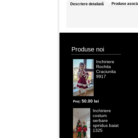
Produse asoci
Descriere detaliată
Produse noi
Inchiriere
Rochita
Craciunita
9917
50.00 lei
Preț:
Inchiriere
costum
serbare
spiridus baiat
1325