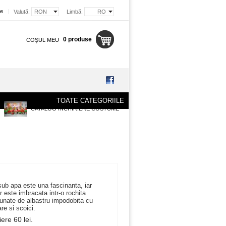
re
|
Valută:
RON
Limbă:
RO
0 produse
COȘUL MEU
TOATE CATEGORIILE
CATALOG INCHIRIERE COSTUME
ub apa este una fascinanta, iar
 este imbracata intr-o rochita
nunate de albastru impodobita cu
re si scoici.
iere 60 lei.