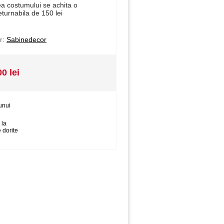
ea costumului se achita o
eturnabila de 150 lei
r:
Sabinedecor
00 lei
unui
 la
 dorite