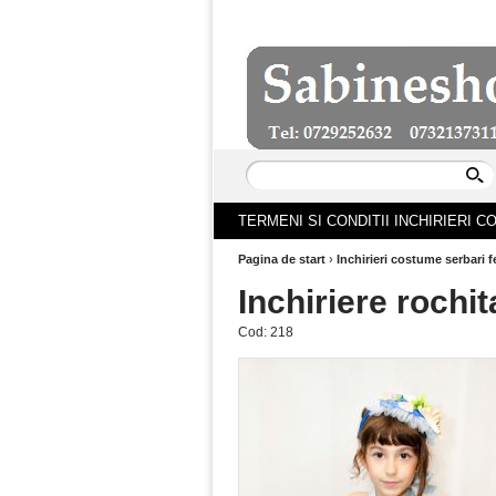
TERMENI SI CONDITII INCHIRIERI 
Pagina de start
›
Inchirieri costume serbari f
Inchiriere rochi
Cod:
218