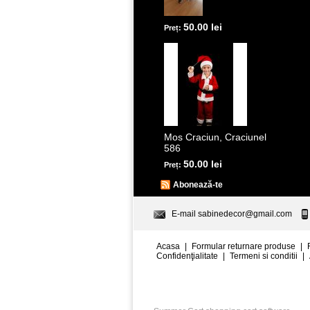
50.00 lei
Preț:
Mos Craciun, Craciunel
586
50.00 lei
Preț:
Abonează-te
E-mail
sabinedecor@gmail.com
Acasa
|
Formular returnare produse
|
Confidenţialitate
|
Termeni si conditii
|