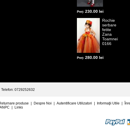
230.00 lei
Preț:
Rochie
serbare
fetite
Zana
Toamnei
0166
280.00 lei
Preț:
Telefon: 0729252632
Returnare produse
|
Despre Noi
|
Autentificare Utilizatori
|
Informaţii Utile
|
Înr
ANPC
|
Links