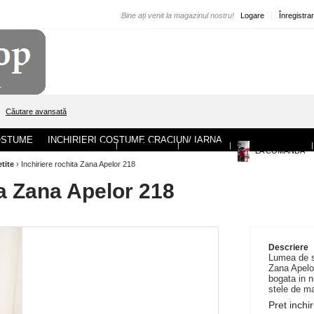
|
Bine ați venit la magazinul nostru!
Logare
|
Înregistra
Căutare avansată
COSTUME
INCHIRIERI COSTUME CRACIUN/ IARNA
ACASA
|
DESPRE NOI
|
CONTACT
|
|
LA COMANDA
etite
›
Inchiriere rochita Zana Apelor 218
ta Zana Apelor 218
Descriere
Lumea de s
Zana Apelor
bogata in 
stele de ma
Pret inchir