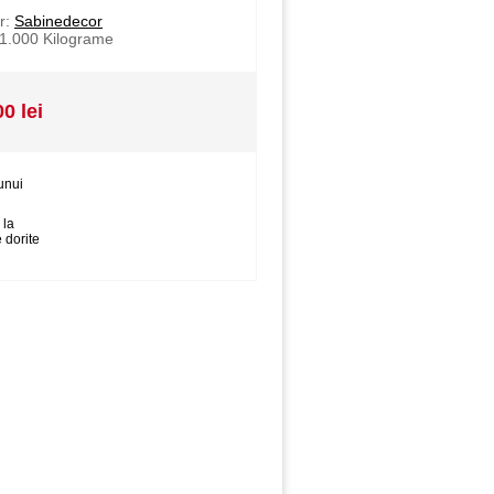
r:
Sabinedecor
1.000
Kilograme
00 lei
unui
 la
 dorite