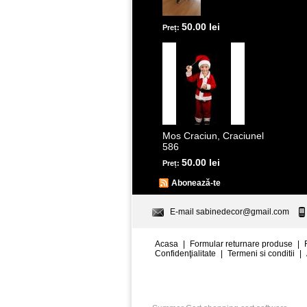
50.00 lei
Preț:
Mos Craciun, Craciunel
586
50.00 lei
Preț:
Abonează-te
E-mail
sabinedecor@gmail.com
Acasa
|
Formular returnare produse
|
Confidenţialitate
|
Termeni si conditii
|