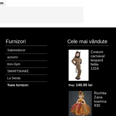
ate
Furnizori
Cele mai vândute
Sabinedecor
Costum
carnaval
azzurro
leopard
fetite
Iron-Gym
1316
SMARTSHAKE
La Siesta
140.00 lei
Toate furnizori
Preț:
Rochita
Zana
toamna
930