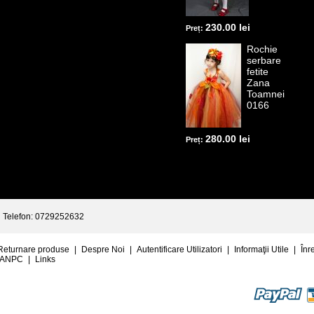
230.00 lei
Preț:
Rochie
serbare
fetite
Zana
Toamnei
0166
280.00 lei
Preț:
Telefon: 0729252632
Returnare produse
|
Despre Noi
|
Autentificare Utilizatori
|
Informaţii Utile
|
Înr
ANPC
|
Links