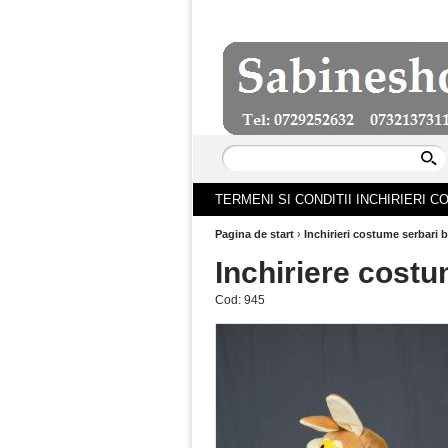
TERMENI SI CONDITII INCHIRIERI 
Pagina de start
›
Inchirieri costume serbari b
Inchiriere costu
Cod:
945