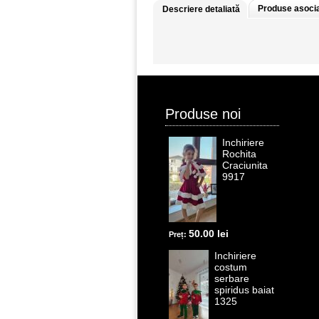
Produse asoci
Descriere detaliată
Produse noi
Inchiriere
Rochita
Craciunita
9917
50.00 lei
Preț:
Inchiriere
costum
serbare
spiridus baiat
1325