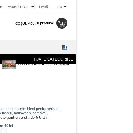
re
|
Valută:
RON
Limbă:
RO
0 produse
COȘUL MEU
TOATE CATEGORIILE
CATALOG INCHIRIERE COSTUME
alopeta lup, coiot ideal pentru serbare,
etreceri, halloween, carnaval,
te pentru varsta de 5-6 ani.
re 40 lei
 lei.