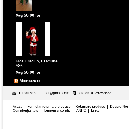
50.00 lei
Preț:
Mos Craciun, Craciunel
586
50.00 lei
Preț:
Abonează-te
E-mail
sabinedecor@gmail.com
Telefon: 0729252632
Acasa
|
Formular returnare produse
|
Returnare produse
|
Despre Noi
Confidenţialitate
|
Termeni si conditii
|
ANPC
|
Links