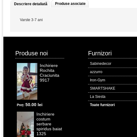
Produse asociate
Descriere detaliată
Varste 3-7 ani
Produse noi
Furnizori
Sabinedecor
Inchiriere
Rochita
azzurro
Craciunita
9917
Iron-Gym
SMARTSHAKE
La Siesta
50.00 lei
Toate furnizori
Preț:
Inchiriere
costum
serbare
spiridus baiat
1325