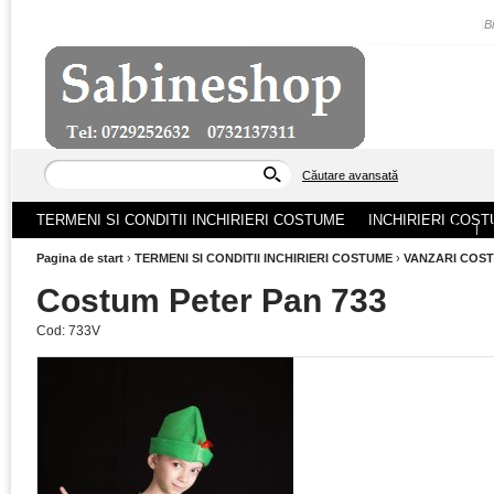
|
B
Căutare avansată
TERMENI SI CONDITII INCHIRIERI COSTUME
INCHIRIERI COST
ACASA
|
Pagina de start
›
TERMENI SI CONDITII INCHIRIERI COSTUME
›
VANZARI COS
Costum Peter Pan 733
Cod:
733V