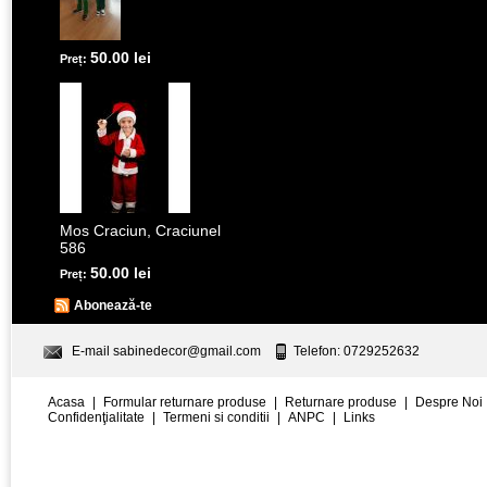
50.00 lei
Preț:
Mos Craciun, Craciunel
586
50.00 lei
Preț:
Abonează-te
E-mail
sabinedecor@gmail.com
Telefon: 0729252632
Acasa
|
Formular returnare produse
|
Returnare produse
|
Despre Noi
Confidenţialitate
|
Termeni si conditii
|
ANPC
|
Links