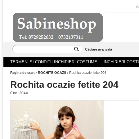
|
B
Căutare avansată
TERMENI SI CONDITII INCHIRIERI COSTUME
INCHIRIERI COST
ACASA
|
Pagina de start
›
ROCHITE OCAZII
›
Rochita ocazie fetite 204
Rochita ocazie fetite 204
Cod:
204V