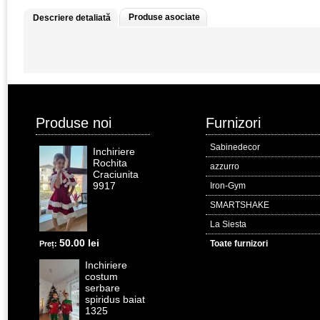
Produse asociate
Descriere detaliată
Produse noi
Furnizori
Sabinedecor
Inchiriere
Rochita
azzurro
Craciunita
9917
Iron-Gym
SMARTSHAKE
La Siesta
50.00 lei
Toate furnizori
Preț:
Inchiriere
costum
serbare
spiridus baiat
1325