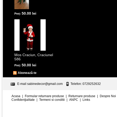
50.00 lei
Preț:
Mos Craciun, Craciunel
586
50.00 lei
Preț:
Abonează-te
E-mail
sabinedecor@gmail.com
Telefon: 0729252632
Acasa
|
Formular returnare produse
|
Returnare produse
|
Despre Noi
Confidenţialitate
|
Termeni si conditii
|
ANPC
|
Links