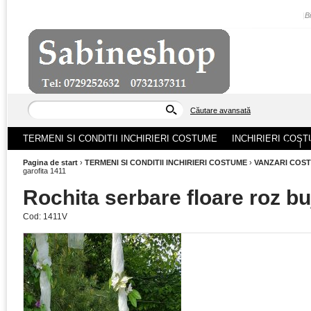
|
B
Căutare avansată
TERMENI SI CONDITII INCHIRIERI COSTUME
INCHIRIERI COST
ACASA
|
Pagina de start
›
TERMENI SI CONDITII INCHIRIERI COSTUME
›
VANZARI COS
garofita 1411
Rochita serbare floare roz bu
Cod:
1411V