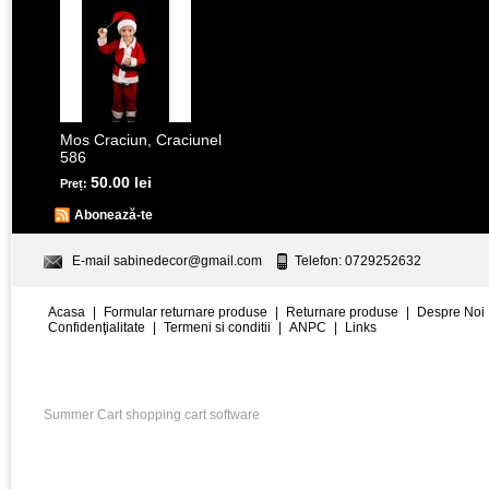
Mos Craciun, Craciunel
586
50.00 lei
Preț:
Abonează-te
E-mail
sabinedecor@gmail.com
Telefon: 0729252632
Acasa
|
Formular returnare produse
|
Returnare produse
|
Despre Noi
Confidenţialitate
|
Termeni si conditii
|
ANPC
|
Links
Summer Cart shopping cart software