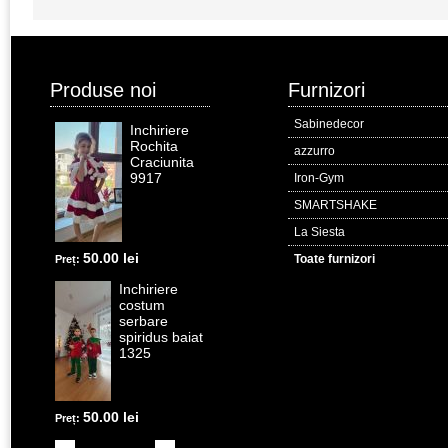
Produse noi
Furnizori
Sabinedecor
Inchiriere
Rochita
azzurro
Craciunita
9917
Iron-Gym
SMARTSHAKE
La Siesta
50.00 lei
Toate furnizori
Preț:
Inchiriere
costum
serbare
spiridus baiat
1325
50.00 lei
Preț: