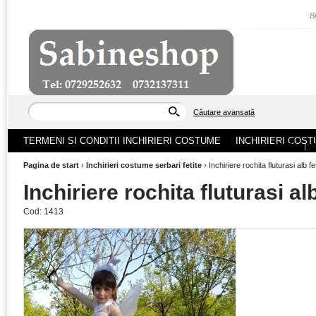
|
B
Căutare avansată
TERMENI SI CONDITII INCHIRIERI COSTUME
INCHIRIERI COST
ACASA
|
Pagina de start
›
Inchirieri costume serbari fetite
›
Inchiriere rochita fluturasi alb f
Inchiriere rochita fluturasi al
Cod:
1413