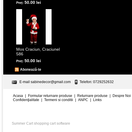
50.00 lei
Preț:
Mos Craciun, Craciunel
586
50.00 lei
Preț:
Abonează-te
E-mail
sabinedecor@gmail.com
Telefon: 0729252632
Acasa
|
Formular returnare produse
|
Returnare produse
|
Despre Noi
Confidenţialitate
|
Termeni si conditii
|
ANPC
|
Links
Summer Cart shopping cart software