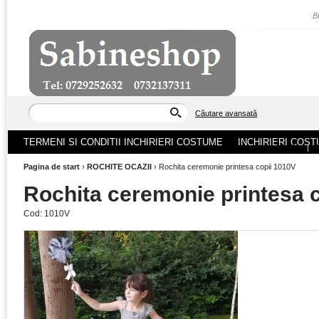
|
B
Căutare avansată
TERMENI SI CONDITII INCHIRIERI COSTUME
INCHIRIERI COST
ACASA
|
Pagina de start
›
ROCHITE OCAZII
›
Rochita ceremonie printesa copii 1010V
Rochita ceremonie printesa 
Cod:
1010V