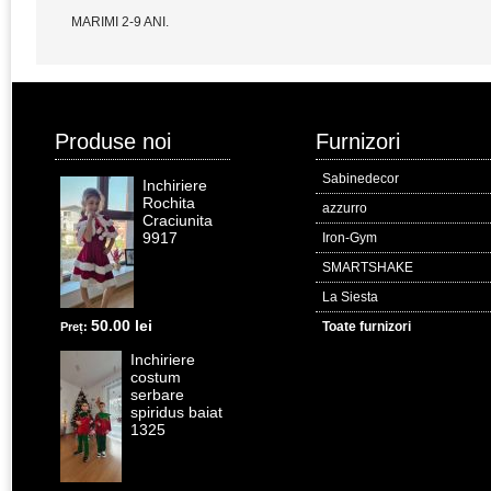
MARIMI 2-9 ANI.
Produse noi
Furnizori
Sabinedecor
Inchiriere
Rochita
azzurro
Craciunita
9917
Iron-Gym
SMARTSHAKE
La Siesta
50.00 lei
Toate furnizori
Preț:
Inchiriere
costum
serbare
spiridus baiat
1325