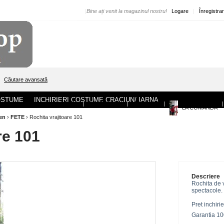
|
Bine ați venit la magazinul nostru!
Logare
|
Înregistra
Căutare avansată
COSTUME
INCHIRIERI COSTUME CRACIUN/ IARNA
ACASA
|
DESPRE NOI
|
CONTACT
|
|
LA COMANDA
en
›
FETE
›
Rochita vrajitoare 101
re 101
Descriere
Rochita de v
spectacole.
Pret inchirie
Garantia 10