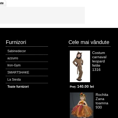
ate
Furnizori
Cele mai vândute
Sabinedecor
Costum
carnaval
azzurro
leopard
fetite
Iron-Gym
1316
SMARTSHAKE
La Siesta
140.00 lei
Toate furnizori
Preț:
Rochita
Zana
toamna
930