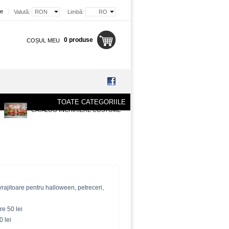
re
|
Valută:
RON
Limbă:
RO
0 produse
COȘUL MEU
TOATE CATEGORIILE
CATALOG INCHIRIERE COSTUME
rajitoare pentru halloween, petreceri,
re 50 lei
0 lei