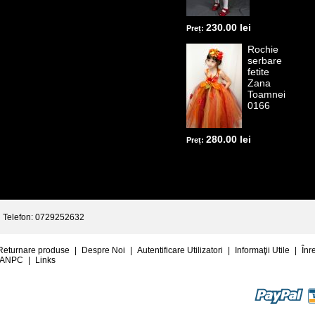
230.00 lei
Preț:
Rochie
serbare
fetite
Zana
Toamnei
0166
280.00 lei
Preț:
Telefon: 0729252632
Returnare produse
|
Despre Noi
|
Autentificare Utilizatori
|
Informaţii Utile
|
Înr
ANPC
|
Links