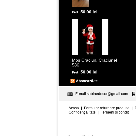
50.00 lei
Preț:
Mos Craciun, Craciunel
586
50.00 lei
Preț:
Abonează-te
E-mail
sabinedecor@gmail.com
Acasa
|
Formular returnare produse
|
Confidenţialitate
|
Termeni si conditii
|