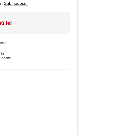
r:
Sabinedecor
00 lei
unui
 la
 dorite