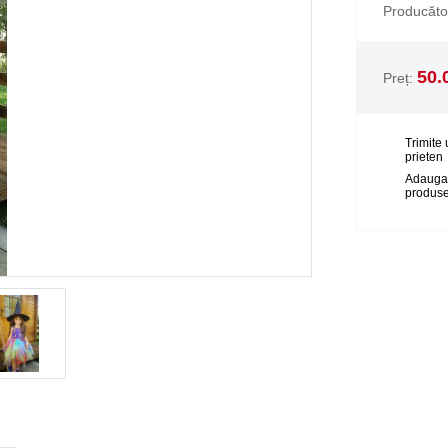
Producăto
50.
Preț:
Trimite 
prieten
Adauga
produse