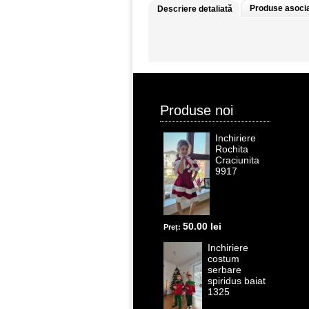
Produse asoci
Descriere detaliată
Produse noi
Inchiriere
Rochita
Craciunita
9917
50.00 lei
Preț:
Inchiriere
costum
serbare
spiridus baiat
1325