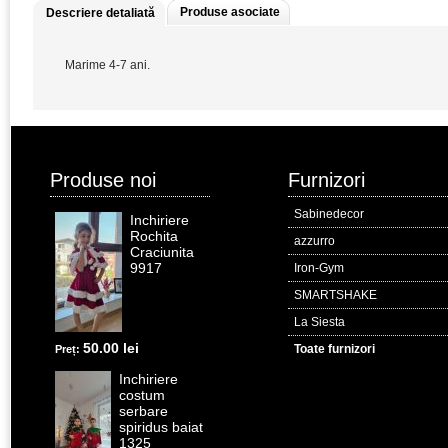
Produse asociate
Descriere detaliată
Marime 4-7 ani.
Produse noi
Furnizori
Sabinedecor
Inchiriere
Rochita
azzurro
Craciunita
9917
Iron-Gym
SMARTSHAKE
La Siesta
50.00 lei
Toate furnizori
Preț:
Inchiriere
costum
serbare
spiridus baiat
1325