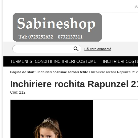
|
B
Căutare avansată
TERMENI SI CONDITII INCHIRIERI COSTUME
INCHIRIERI COST
ACASA
|
Pagina de start
›
Inchirieri costume serbari fetite
›
Inchiriere rochita Rapunzel 212
Inchiriere rochita Rapunzel 2
Cod:
212