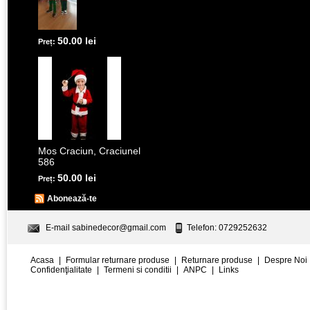
50.00 lei
Preț:
Mos Craciun, Craciunel
586
50.00 lei
Preț:
Abonează-te
E-mail
sabinedecor@gmail.com
Telefon: 0729252632
Acasa
|
Formular returnare produse
|
Returnare produse
|
Despre Noi
Confidenţialitate
|
Termeni si conditii
|
ANPC
|
Links