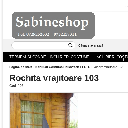
|
B
Căutare avansată
TERMENI SI CONDITII INCHIRIERI COSTUME
INCHIRIERI COST
ACASA
|
Pagina de start
›
Inchirieri Costume Halloween
›
FETE
›
Rochita vrajitoare 103
Rochita vrajitoare 103
Cod:
103