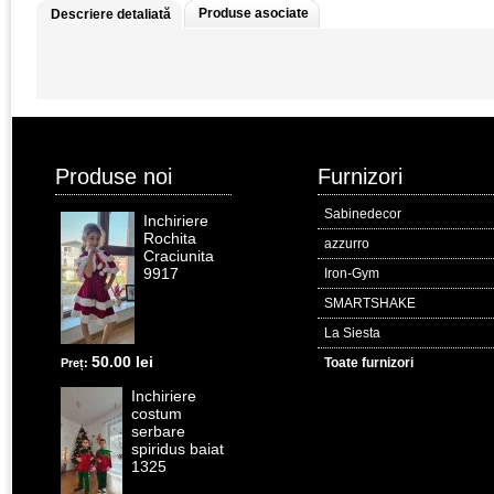
Produse asociate
Descriere detaliată
Produse noi
Furnizori
Sabinedecor
Inchiriere
Rochita
azzurro
Craciunita
9917
Iron-Gym
SMARTSHAKE
La Siesta
50.00 lei
Toate furnizori
Preț:
Inchiriere
costum
serbare
spiridus baiat
1325