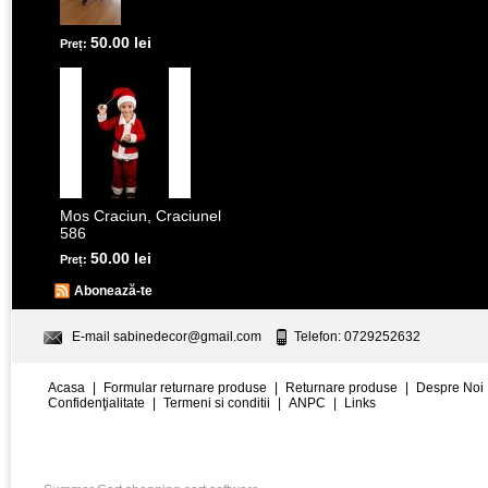
50.00 lei
Preț:
Mos Craciun, Craciunel
586
50.00 lei
Preț:
Abonează-te
E-mail
sabinedecor@gmail.com
Telefon: 0729252632
Acasa
|
Formular returnare produse
|
Returnare produse
|
Despre Noi
Confidenţialitate
|
Termeni si conditii
|
ANPC
|
Links